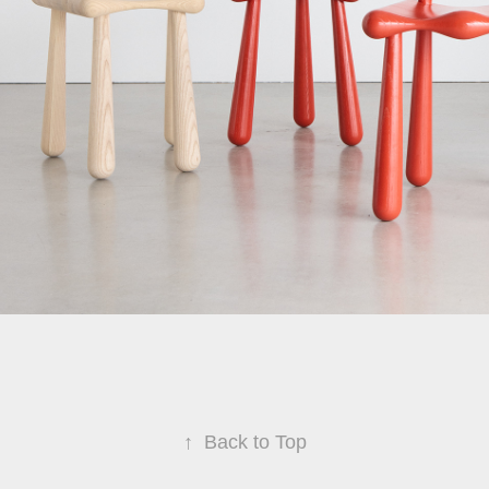
↑
Back to Top